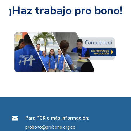
¡Haz trabajo pro bono!

Para PQR o más información:
probono@probono.org.co